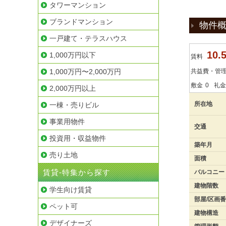
タワーマンション
ブランドマンション
物件
一戸建て・テラスハウス
10
1,000万円以下
賃料
1,000万円〜2,000万円
共益費・管
敷金
0
礼金
2,000万円以上
所在地
一棟・売りビル
事業用物件
交通
投資用・収益物件
築年月
売り土地
面積
賃貸-特集から探す
バルコニー
建物階数
学生向け賃貸
部屋/区画
ペット可
建物構造
デザイナーズ