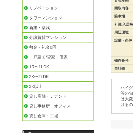
管理形態
リノベーション
間取内容
駐車場
タワーマンション
引渡/入居
新築・築浅
周辺環境
分譲賃貸マンション
設備・条件
敷金・礼金0円
一戸建て/貸家・借家
物件番号
1R〜1LDK
自社物
2K〜2LDK
3K以上
ハイグ
等の旬
貸し店舗・テナント
は大変
けるの
貸し事務所・オフィス
貸し倉庫・工場