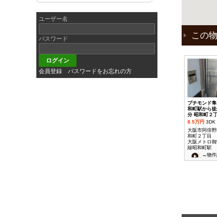
ユーザー名
この
パスワード
会員登録
パスワードをお忘れの方
プチモンド隼
和町駅から徒
分 昭和町２
8.5万円
3DK
大阪市阿倍野
和町２丁目
大阪メトロ御
線昭和町駅
→物件