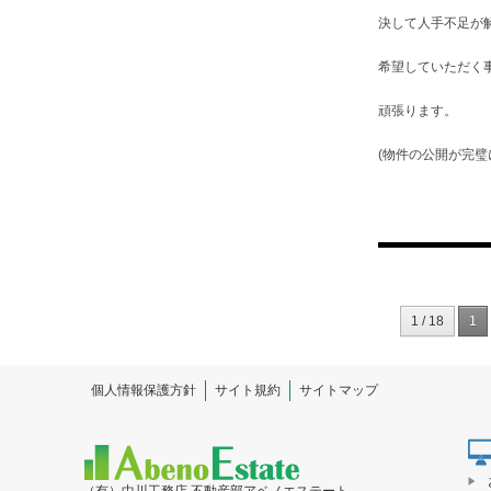
決して人手不足が
希望していただく
頑張ります。
(物件の公開が完璧
投
稿
1 / 18
1
ナ
ビ
個人情報保護方針
サイト規約
サイトマップ
ゲ
ー