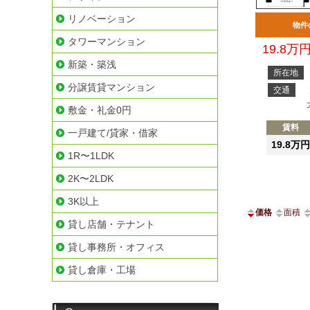
リノベーション
物件
タワーマンション
19.8万
新築・築浅
所在地
分譲賃貸マンション
交通
敷金・礼金0円
賃料
一戸建て/貸家・借家
19.8万円
1R〜1LDK
2K〜2LDK
3K以上
価格
面積
貸し店舗・テナント
貸し事務所・オフィス
貸し倉庫・工場