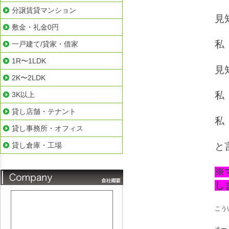
分譲賃貸マンション
見
敷金・礼金0円
私
一戸建て/貸家・借家
1R〜1LDK
見
2K〜2LDK
私
3K以上
貸し店舗・テナント
私
貸し事務所・オフィス
貸し倉庫・工場
と
※
し
こう