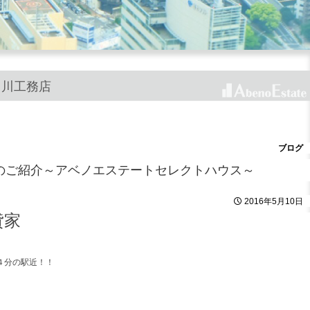
中川工務店
ブログ
のご紹介～アベノエステートセレクトハウス～
2016年5月10日
貸家
４分の駅近！！