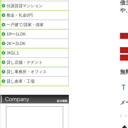
借
分譲賃貸マンション
や
敷金・礼金0円
一戸建て/貸家・借家
1R〜1LDK
当
2K〜2LDK
以
3K以上
て
貸し店舗・テナント
無
貸し事務所・オフィス
貸し倉庫・工場
Ｔ
メ
↓ ↓