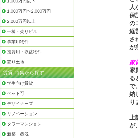
1,000万円以下
人
1,000万円〜2,000万円
保
2,000万円以上
の
経
一棟・売りビル
さ
事業用物件
が
投資用・収益物件
売り土地
家
家
賃貸-特集から探す
る
学生向け賃貸
で
ペット可
納
り
デザイナーズ
リノベーション
上
タワーマンション
が
新築・築浅