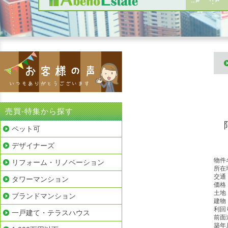
売買-特集から探す
ペット可
デザイナーズ
物件
リフォーム・リノベーション
所在
交通
タワーマンション
価格
土地
ブランドマンション
建物
利回
一戸建て・テラスハウス
前面
築年